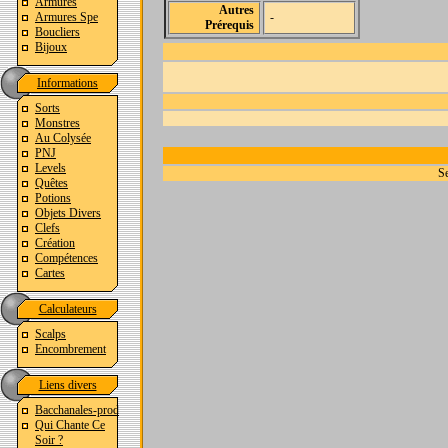
Armures
Autres
Armures Spe
-
Prérequis
Boucliers
Bijoux
Informations
Sorts
Monstres
Au Colysée
PNJ
Levels
Se
Quêtes
Potions
Objets Divers
Clefs
Création
Compétences
Cartes
Calculateurs
Scalps
Encombrement
Liens divers
Bacchanales-prod
Qui Chante Ce
Soir ?