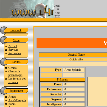
Jeudi
06
Août
2026
Facebook
Menu
V
Accueil
Serveurs
Rechercher
Original Name
Quickstrike
Forums
Général
Type
Arme Spéciale
Classes de
personnages
Les forums des
Prérequis
serveurs
Force
80
Endurance
0
Équipement
Dexterité
0
Armes
Sagesse
0
Arcs&Carquois
Robes
Intelligence
0