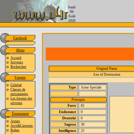
Jeudi
06
Août
2026
Facebook
Menu
Accueil
Serveurs
Rechercher
Original Name
Axe of Destruction
Forums
Général
Type
Arme Spéciale
Classes de
personnages
Les forums des
Prérequis
serveurs
Force
82
Endurance
0
Équipement
Dexterité
0
Armes
Sagesse
30
Arcs&Carquois
Robes
Intelligence
25