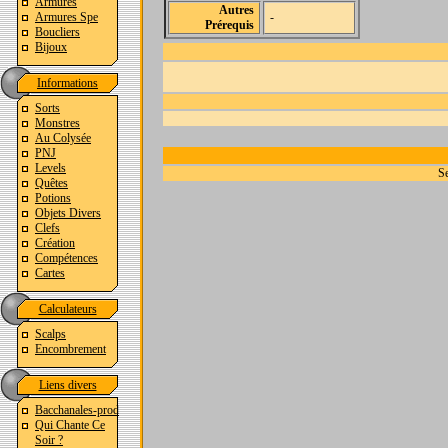
Armures
Autres
Armures Spe
-
Prérequis
Boucliers
Bijoux
Informations
Sorts
Monstres
Au Colysée
PNJ
Levels
Se
Quêtes
Potions
Objets Divers
Clefs
Création
Compétences
Cartes
Calculateurs
Scalps
Encombrement
Liens divers
Bacchanales-prod
Qui Chante Ce
Soir ?