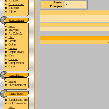
Armures
Autres
Armures Spe
-
Prérequis
Boucliers
Bijoux
Informations
Sorts
Monstres
Au Colysée
PNJ
Levels
Se
Quêtes
Potions
Objets Divers
Clefs
Création
Compétences
Cartes
Calculateurs
Scalps
Encombrement
Liens divers
Bacchanales-prod
Qui Chante Ce
Soir ?