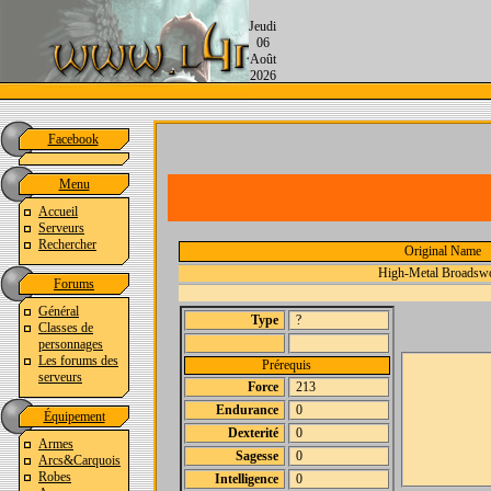
Jeudi
06
Août
2026
Facebook
Menu
Accueil
Serveurs
Rechercher
Original Name
High-Metal Broadsw
Forums
Général
Type
?
Classes de
personnages
Les forums des
Prérequis
serveurs
Force
213
Endurance
0
Équipement
Dexterité
0
Armes
Sagesse
0
Arcs&Carquois
Robes
Intelligence
0