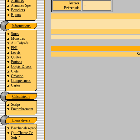
Armures
Autres
Armures Spe
-
Prérequis
Boucliers
Bijoux
Informations
Sorts
Monstres
Au Colysée
PNJ
Levels
Se
Quêtes
Potions
Objets Divers
Clefs
Création
Compétences
Cartes
Calculateurs
Scalps
Encombrement
Liens divers
Bacchanales-prod
Qui Chante Ce
Soir ?