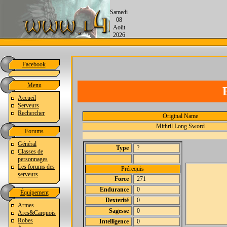
Samedi
08
Août
2026
Facebook
Menu
Accueil
Serveurs
Rechercher
Original Name
Mithril Long Sword
Forums
Général
Type
?
Classes de
personnages
Les forums des
Prérequis
serveurs
Force
271
Endurance
0
Équipement
Dexterité
0
Armes
Sagesse
0
Arcs&Carquois
Robes
Intelligence
0