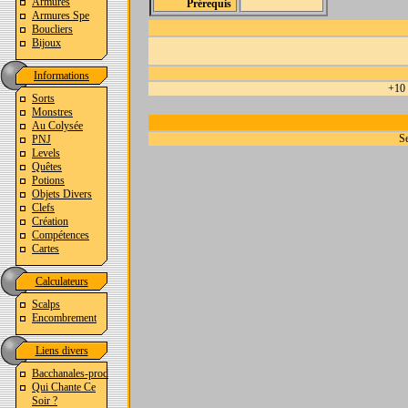
Armures
Prérequis
Armures Spe
Boucliers
Bijoux
Informations
+10 
Sorts
Monstres
Au Colysée
Se
PNJ
Levels
Quêtes
Potions
Objets Divers
Clefs
Création
Compétences
Cartes
Calculateurs
Scalps
Encombrement
Liens divers
Bacchanales-prod
Qui Chante Ce
Soir ?