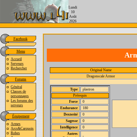
Lundi
10
Août
2026
Facebook
Menu
Arm
Accueil
Serveurs
Rechercher
Original Name
Dragonscale Armor
Forums
Général
Type
plastron
Classes de
Prérequis
personnages
Les forums des
Force
0
serveurs
Endurance
180
Dexterité
0
Équipement
Sagesse
0
Armes
Intelligence
0
Arcs&Carquois
Robes
Autres
-