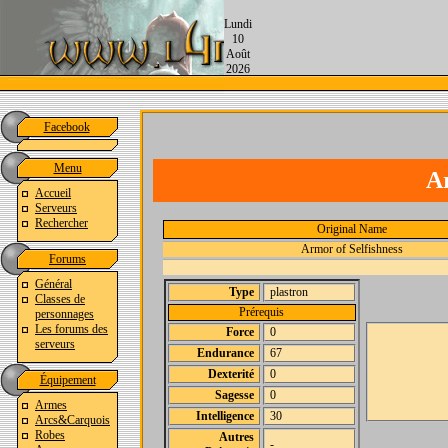
Lundi
10
Août
2026
Facebook
Menu
A
Accueil
Serveurs
Rechercher
Original Name
Armor of Selfishness
Forums
Général
Type
plastron
Classes de
Prérequis
personnages
Les forums des
Force
0
serveurs
Endurance
67
Dexterité
0
Équipement
Sagesse
0
Armes
Intelligence
30
Arcs&Carquois
Robes
Autres
-