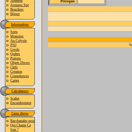
Armures
Prérequis
Armures Spe
Boucliers
Bijoux
Informations
Sorts
Monstres
Au Colysée
Se
PNJ
Levels
Quêtes
Potions
Objets Divers
Clefs
Création
Compétences
Cartes
Calculateurs
Scalps
Encombrement
Liens divers
Bacchanales-prod
Qui Chante Ce
Soir ?