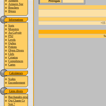
Armures
Prérequis
Armures Spe
Boucliers
Bijoux
Informations
+15 s
Sorts
Monstres
Au Colysée
Se
PNJ
Levels
Quêtes
Potions
Objets Divers
Clefs
Création
Compétences
Cartes
Calculateurs
Scalps
Encombrement
Liens divers
Bacchanales-prod
Qui Chante Ce
Soir ?