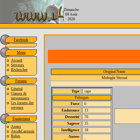
Dimanche
09 Août
2026
Facebook
Menu
Accueil
Serveurs
Rechercher
Original Name
Midnight Shroud
Forums
Général
Type
cape
Classes de
Prérequis
personnages
Les forums des
Force
0
serveurs
Endurance
13
Dexterité
70
Équipement
Sagesse
35
Armes
Intelligence
18
Arcs&Carquois
Robes
Autres
-