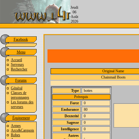
Jeudi
06
Août
2026
Facebook
Menu
Accueil
Serveurs
Rechercher
Original Name
Chainmail Boots
Forums
Général
Type
bottes
Classes de
Prérequis
personnages
Les forums des
Force
0
serveurs
Endurance
80
Dexterité
0
Équipement
Sagesse
0
Armes
Intelligence
0
Arcs&Carquois
Robes
Autres
-