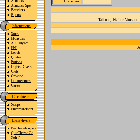
Armures
Prérequis
Armures Spe
Boucliers
Bijoux
Taliron
,
Nafuhr Morzhol
Informations
Sorts
Monstres
Au Colysée
Se
PNJ
Levels
Quêtes
Potions
Objets Divers
Clefs
Création
Compétences
Cartes
Calculateurs
Scalps
Encombrement
Liens divers
Bacchanales-prod
Qui Chante Ce
Soir ?