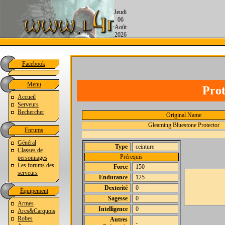
Jeudi
06
Août
2026
Facebook
Menu
Prot
Accueil
Serveurs
Rechercher
Original Name
Gleaming Bluestone Protector
Forums
Général
Type
ceinture
Classes de
Prérequis
personnages
Les forums des
Force
150
serveurs
Endurance
125
Dexterité
0
Équipement
Sagesse
0
Armes
Intelligence
0
Arcs&Carquois
Robes
Autres
-