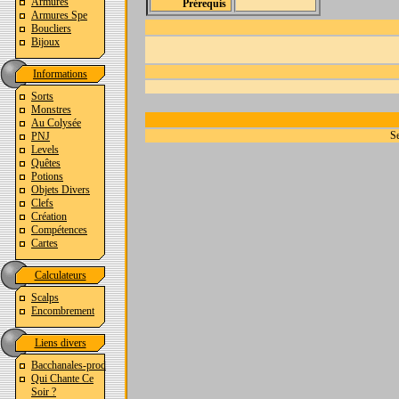
Armures
Prérequis
Armures Spe
Boucliers
Bijoux
Informations
Sorts
Monstres
Au Colysée
Se
PNJ
Levels
Quêtes
Potions
Objets Divers
Clefs
Création
Compétences
Cartes
Calculateurs
Scalps
Encombrement
Liens divers
Bacchanales-prod
Qui Chante Ce
Soir ?