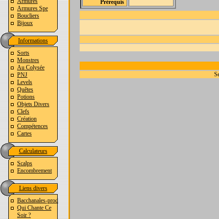
Armures
Prérequis
Armures Spe
Boucliers
Bijoux
Informations
Sorts
Monstres
Au Colysée
Se
PNJ
Levels
Quêtes
Potions
Objets Divers
Clefs
Création
Compétences
Cartes
Calculateurs
Scalps
Encombrement
Liens divers
Bacchanales-prod
Qui Chante Ce
Soir ?