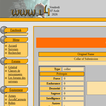
Vendredi
07 Août
2026
Facebook
Menu
Accueil
Serveurs
Rechercher
Original Name
Collar of Submission
Forums
Général
Type
collier
Classes de
Prérequis
personnages
Les forums des
Force
0
serveurs
Endurance
0
Dexterité
0
Équipement
Sagesse
0
Armes
Intelligence
0
Arcs&Carquois
Robes
Autres
-