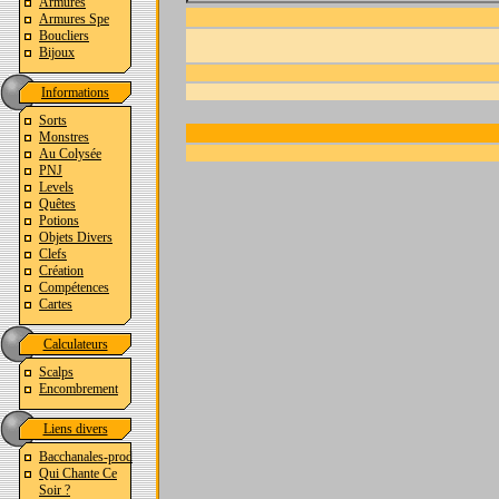
Armures
Armures Spe
Boucliers
Bijoux
Informations
Sorts
Monstres
Au Colysée
PNJ
Levels
Quêtes
Potions
Objets Divers
Clefs
Création
Compétences
Cartes
Calculateurs
Scalps
Encombrement
Liens divers
Bacchanales-prod
Qui Chante Ce
Soir ?