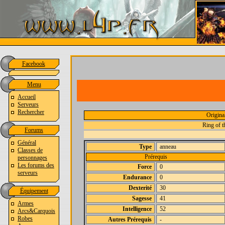
Facebook
Menu
Accueil
Serveurs
Rechercher
Origin
Ring of 
Forums
Général
Type
anneau
Classes de
Prérequis
personnages
Les forums des
Force
0
serveurs
Endurance
0
Dexterité
30
Équipement
Sagesse
41
Armes
Intelligence
52
Arcs&Carquois
Robes
Autres Prérequis
-