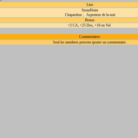
Lieu
StoneHeim
Chapardeur
,
Arpenteur de la nuit
Bonus
+2 CA, +25 Dex, +10 en Vol
Commentaires
Seul les membres peuvent ajouter un commentaire.