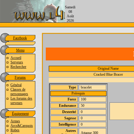
Samedi
08
Août
2026
Facebook
Menu
Accueil
Serveurs
Rechercher
Original Name
Cracked Blue Bracer
Forums
Général
Type
bracelet
Classes de
Prérequis
personnages
Les forums des
Force
100
serveurs
Endurance
50
Dexterité
0
Équipement
Sagesse
0
Armes
Intelligence
0
Arcs&Carquois
Robes
Autres
Attaque 300