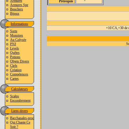
Armures
Prérequis
Armures Spe
Boucliers
Bijoux
Informations
+10 CA,+30 de ré
Sorts
Monstres
Au Colysée
Se
PNJ
Levels
Quêtes
Potions
Objets Divers
Clefs
Création
Compétences
Cartes
Calculateurs
Scalps
Encombrement
Liens divers
Bacchanales-prod
Qui Chante Ce
Soir ?