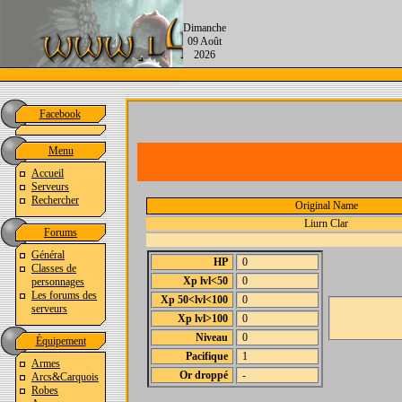
Dimanche
09 Août
2026
Facebook
Menu
Accueil
Serveurs
Rechercher
Original Name
Liurn Clar
Forums
Général
HP
0
Classes de
Xp lvl<50
0
personnages
Les forums des
Xp 50<lvl<100
0
serveurs
Xp lvl>100
0
Niveau
0
Équipement
Pacifique
1
Armes
Or droppé
-
Arcs&Carquois
Robes