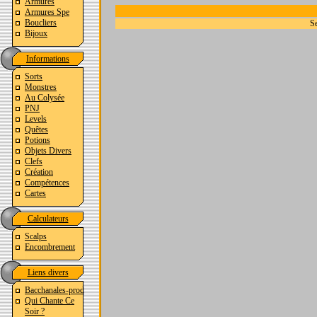
Armures
Armures Spe
Boucliers
Se
Bijoux
Informations
Sorts
Monstres
Au Colysée
PNJ
Levels
Quêtes
Potions
Objets Divers
Clefs
Création
Compétences
Cartes
Calculateurs
Scalps
Encombrement
Liens divers
Bacchanales-prod
Qui Chante Ce
Soir ?