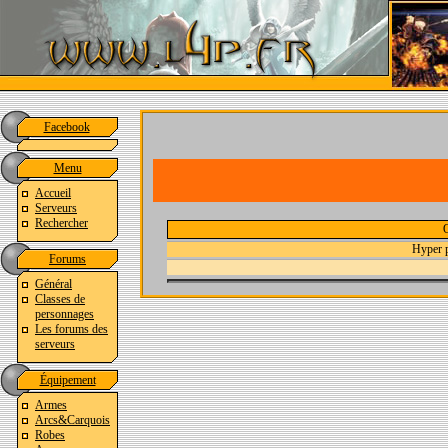
Facebook
Menu
Accueil
Serveurs
Rechercher
Hyper p
Forums
Général
Classes de
personnages
Les forums des
serveurs
Équipement
Armes
Arcs&Carquois
Robes