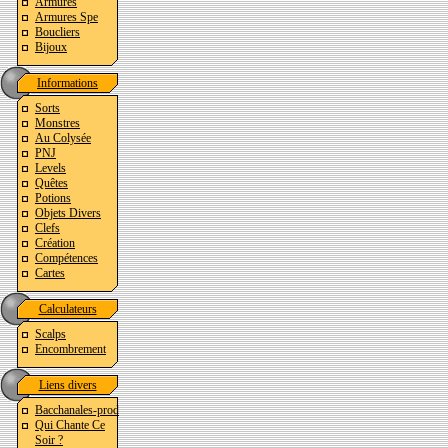
Armures
Armures Spe
Boucliers
Bijoux
Informations
Sorts
Monstres
Au Colysée
PNJ
Levels
Quêtes
Potions
Objets Divers
Clefs
Création
Compétences
Cartes
Calculateurs
Scalps
Encombrement
Liens divers
Bacchanales-prod
Qui Chante Ce
Soir ?