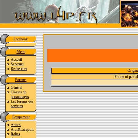
Facebook
Menu
Accueil
Serveurs
Rechercher
Origin
Potion of partia
Forums
Général
Classes de
personnages
Les forums des
serveurs
Équipement
Armes
Arcs&Carquois
Robes