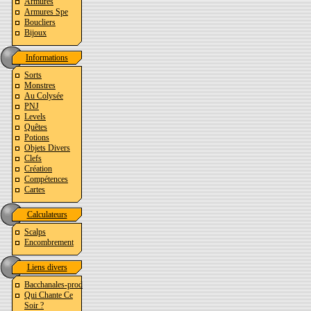
Armures
Armures Spe
Boucliers
Bijoux
Informations
Sorts
Monstres
Au Colysée
PNJ
Levels
Quêtes
Potions
Objets Divers
Clefs
Création
Compétences
Cartes
Calculateurs
Scalps
Encombrement
Liens divers
Bacchanales-prod
Qui Chante Ce
Soir ?