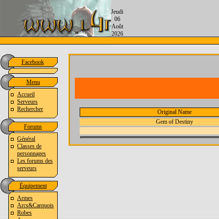
Jeudi
06
Août
2026
Facebook
Menu
Accueil
Serveurs
Rechercher
Original Name
Gem of Destiny
Forums
Général
Classes de
personnages
Les forums des
serveurs
Équipement
Armes
Arcs&Carquois
Robes