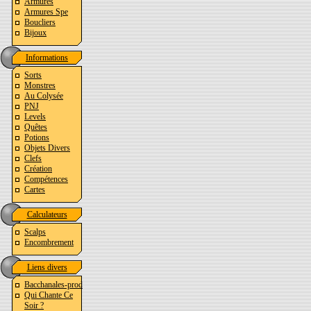
Armures
Armures Spe
Boucliers
Bijoux
Informations
Sorts
Monstres
Au Colysée
PNJ
Levels
Quêtes
Potions
Objets Divers
Clefs
Création
Compétences
Cartes
Calculateurs
Scalps
Encombrement
Liens divers
Bacchanales-prod
Qui Chante Ce
Soir ?