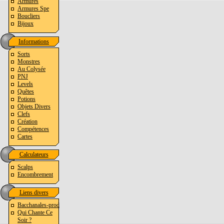
Armures
Armures Spe
Boucliers
Bijoux
Informations
Sorts
Monstres
Au Colysée
PNJ
Levels
Quêtes
Potions
Objets Divers
Clefs
Création
Compétences
Cartes
Calculateurs
Scalps
Encombrement
Liens divers
Bacchanales-prod
Qui Chante Ce
Soir ?