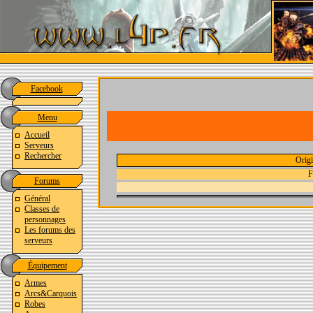
Facebook
Menu
Accueil
Serveurs
Rechercher
Orig
F
Forums
Général
Classes de
personnages
Les forums des
serveurs
Équipement
Armes
Arcs&Carquois
Robes