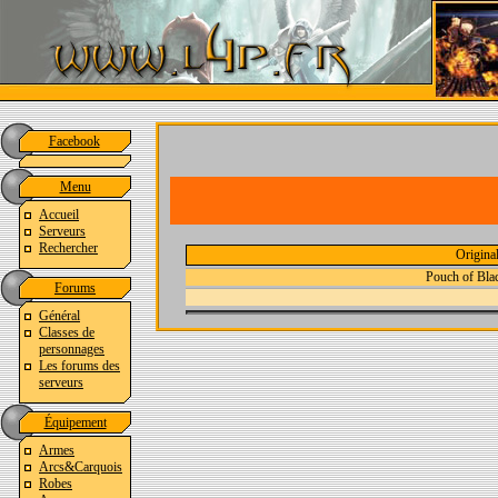
Facebook
Menu
Accueil
Serveurs
Rechercher
Origina
Pouch of Bla
Forums
Général
Classes de
personnages
Les forums des
serveurs
Équipement
Armes
Arcs&Carquois
Robes