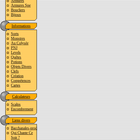
Armures
Armures Spe
Boucliers
Bijoux
Informations
Sorts
Monstres
Au Colysée
PNJ
Levels
Quêtes
Potions
Objets Divers
Clefs
Création
Compétences
Cartes
Calculateurs
Scalps
Encombrement
Liens divers
Bacchanales-prod
Qui Chante Ce
Soir ?