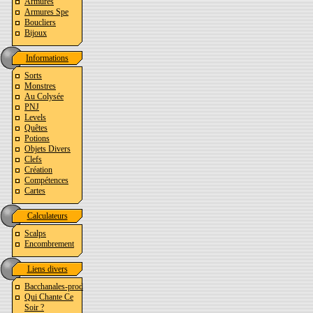
Armures
Armures Spe
Boucliers
Bijoux
Informations
Sorts
Monstres
Au Colysée
PNJ
Levels
Quêtes
Potions
Objets Divers
Clefs
Création
Compétences
Cartes
Calculateurs
Scalps
Encombrement
Liens divers
Bacchanales-prod
Qui Chante Ce
Soir ?