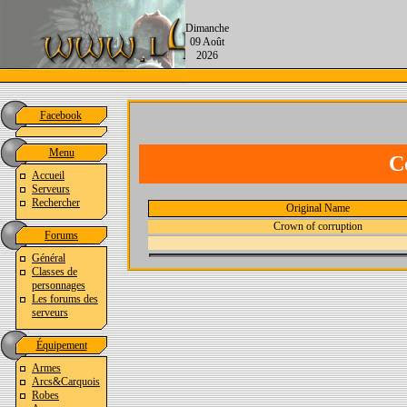
Dimanche
09 Août
2026
Facebook
Menu
C
Accueil
Serveurs
Rechercher
Original Name
Crown of corruption
Forums
Général
Classes de
personnages
Les forums des
serveurs
Équipement
Armes
Arcs&Carquois
Robes