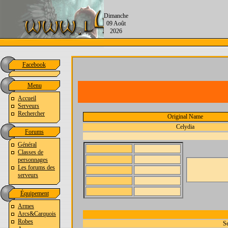
Dimanche
09 Août
2026
Facebook
Menu
Accueil
Serveurs
Rechercher
Original Name
Celydia
Forums
Général
Classes de
personnages
Les forums des
serveurs
Équipement
Armes
Arcs&Carquois
Robes
Se