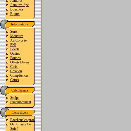
Armures
Armures Spe
Boucliers
Bijoux
Informations
Sorts
Monstres
Au Colysée
PNJ
Levels
Quêtes
Potions
Objets Divers
Clefs
Création
Compétences
Cartes
Calculateurs
Scalps
Encombrement
Liens divers
Bacchanales-prod
Qui Chante Ce
Soir ?