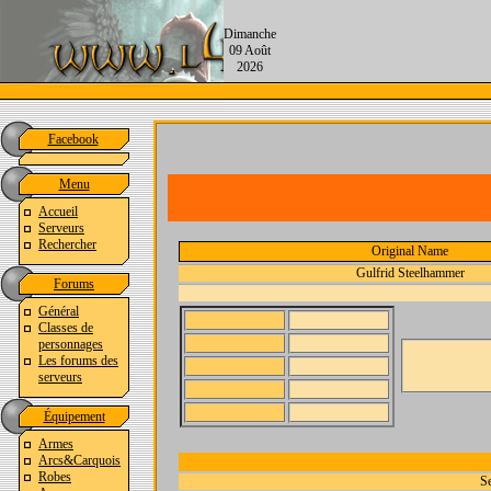
Dimanche
09 Août
2026
Facebook
Menu
Accueil
Serveurs
Rechercher
Original Name
Gulfrid Steelhammer
Forums
Général
Classes de
personnages
Les forums des
serveurs
Équipement
Armes
Arcs&Carquois
Robes
Se