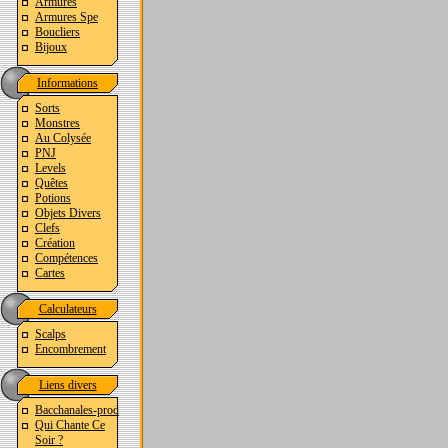
Armures
Armures Spe
Boucliers
Bijoux
Informations
Sorts
Monstres
Au Colysée
PNJ
Levels
Quêtes
Potions
Objets Divers
Clefs
Création
Compétences
Cartes
Calculateurs
Scalps
Encombrement
Liens divers
Bacchanales-prod
Qui Chante Ce
Soir ?