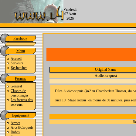
Vendredi
07 Août
2026
Facebook
Menu
Accueil
Serveurs
Rechercher
Original Name
Audience quest
Forums
Général
Classes de
Dîtes
Audience
puis
Qu?
au Chamberlain Thomar, du pal
personnages
Les forums des
Tuez 10
Mage rôdeur
en moins de 30 minutes, puis redî
serveurs
Équipement
Se
Armes
Arcs&Carquois
Robes