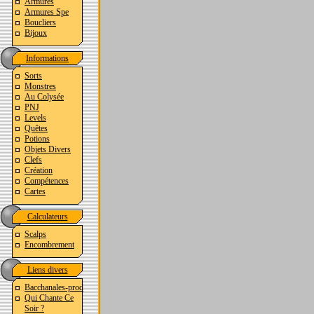
Armures
Armures Spe
Boucliers
Bijoux
Informations
Sorts
Monstres
Au Colysée
PNJ
Levels
Quêtes
Potions
Objets Divers
Clefs
Création
Compétences
Cartes
Calculateurs
Scalps
Encombrement
Liens divers
Bacchanales-prod
Qui Chante Ce
Soir ?