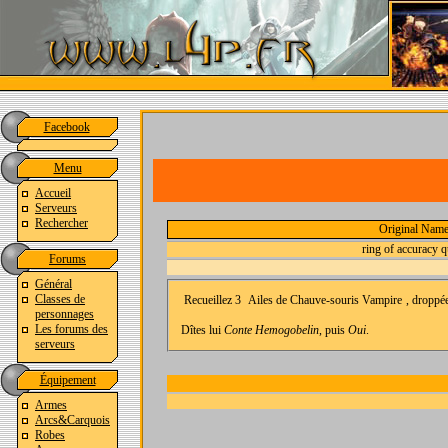
Facebook
Menu
Accueil
Serveurs
Rechercher
Original Nam
ring of accuracy q
Forums
Général
Classes de
Recueillez 3
Ailes de Chauve-souris Vampire
, droppé
personnages
Les forums des
Dîtes lui
Conte Hemogobelin
, puis
Oui
.
serveurs
Équipement
Armes
Arcs&Carquois
Robes