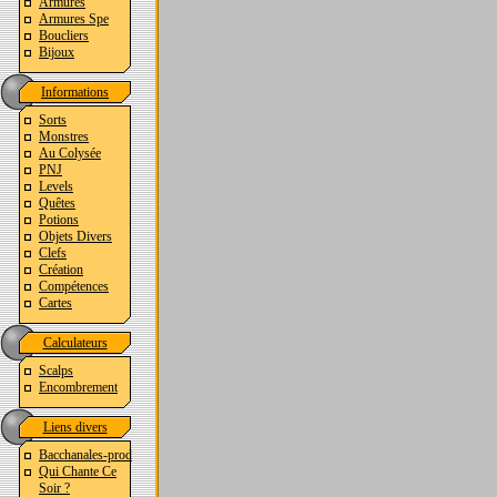
Armures
Armures Spe
Boucliers
Bijoux
Informations
Sorts
Monstres
Au Colysée
PNJ
Levels
Quêtes
Potions
Objets Divers
Clefs
Création
Compétences
Cartes
Calculateurs
Scalps
Encombrement
Liens divers
Bacchanales-prod
Qui Chante Ce
Soir ?