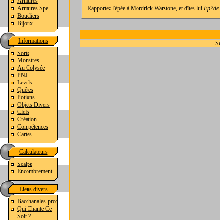
Armures
Armures Spe
Rapportez l'épée à Mordrick Warstone, et dîtes lui
Ep?de 
Boucliers
Bijoux
Informations
Se
Sorts
Monstres
Au Colysée
PNJ
Levels
Quêtes
Potions
Objets Divers
Clefs
Création
Compétences
Cartes
Calculateurs
Scalps
Encombrement
Liens divers
Bacchanales-prod
Qui Chante Ce
Soir ?