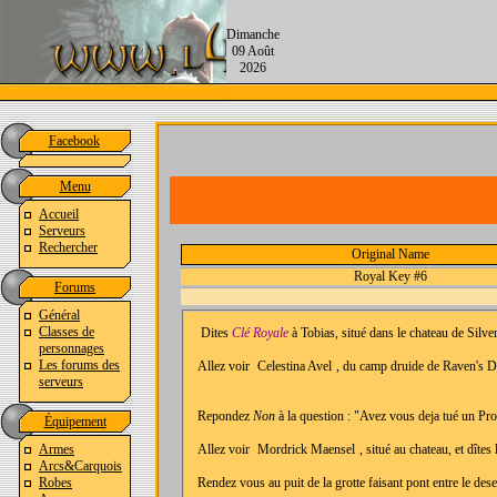
Dimanche
09 Août
2026
Facebook
Menu
Accueil
Serveurs
Rechercher
Original Name
Royal Key #6
Forums
Général
Classes de
Dites
Clé Royale
à Tobias, situé dans le chateau de Silve
personnages
Les forums des
Allez voir
Celestina Avel
, du camp druide de Raven's Du
serveurs
Repondez
Non
à la question : "Avez vous deja tué un Prot
Équipement
Armes
Allez voir
Mordrick Maensel
, situé au chateau, et dîtes 
Arcs&Carquois
Robes
Rendez vous au puit de la grotte faisant pont entre le desert