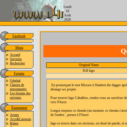
Lundi
10
Août
2026
Facebook
Menu
Qu
Accueil
Serveurs
Rechercher
Original Name
Kill Iago
Forums
Général
Classes de
En prononçant le mot
Mission
à Shadeen the dagger aprè
personnages
dérange ses projets.
Les forums des
serveurs
Pour trouver Iago Caballero, rendez-vous au carrefour d
vers l'Ouest.
Équipement
Longez toujours ce chemin (un moment, ce chemin s'arrete, 
Armes
de l'ombre
, prenez à l'Ouest.
Arcs&Carquois
Robes
Iago se trouve dans ces environs, est doué de parole, et 