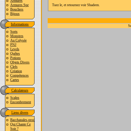
Armures
Armures Spe
Tuez le, et retournez voir Shadeen.
Boucliers
Bijoux
Informations
Se
Sorts
Monstres
Au Colysée
PNJ
Levels
Quêtes
Potions
Objets Divers
Clefs
Création
Compétences
Cartes
Calculateurs
Scalps
Encombrement
Liens divers
Bacchanales-prod
Qui Chante Ce
Soir ?