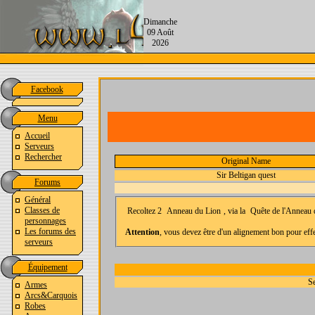
Dimanche
09 Août
2026
Facebook
Menu
Accueil
Serveurs
Rechercher
Original Name
Sir Beltigan quest
Forums
Général
Classes de
Recoltez 2
Anneau du Lion
, via la
Quête de l'Anneau 
personnages
Les forums des
Attention
, vous devez être d'un alignement bon pour effe
serveurs
Équipement
Se
Armes
Arcs&Carquois
Robes