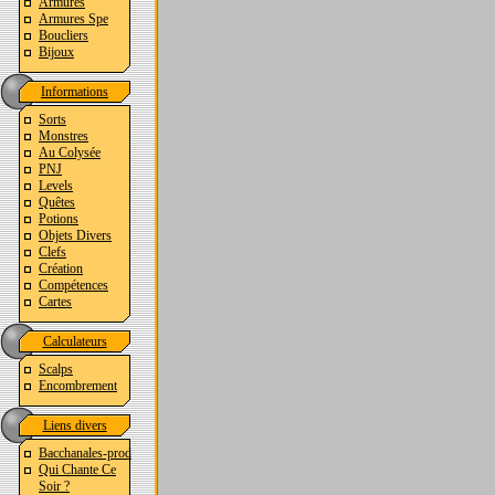
Armures
Armures Spe
Boucliers
Bijoux
Informations
Sorts
Monstres
Au Colysée
PNJ
Levels
Quêtes
Potions
Objets Divers
Clefs
Création
Compétences
Cartes
Calculateurs
Scalps
Encombrement
Liens divers
Bacchanales-prod
Qui Chante Ce
Soir ?