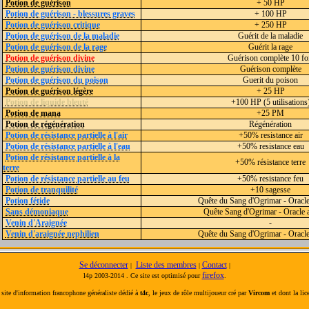
Potion de guérison
+ 50 HP
Potion de guérison - blessures graves
+ 100 HP
Potion de guérison critique
+ 250 HP
Potion de guérison de la maladie
Guérit de la maladie
Potion de guérison de la rage
Guérit la rage
Potion de guérison divine
Guérison complète 10 fo
Potion de guérison divine
Guérison complète
Potion de guérison du poison
Guerit du poison
Potion de guérison légère
+ 25 HP
Potion de liquide bleuté
+100 HP (5 utilisations
Potion de mana
+25 PM
Potion de régénération
Régénération
Potion de résistance partielle à l'air
+50% resistance air
Potion de résistance partielle à l'eau
+50% resistance eau
Potion de résistance partielle à la
+50% résistance terre
terre
Potion de résistance partielle au feu
+50% resistance feu
Potion de tranquilité
+10 sagesse
Potion fétide
Quête du Sang d'Ogrimar - Oracle
Sans démoniaque
Quête Sang d'Ogrimar - Oracle a
Venin d'Araignée
-
Venin d'araignée nephilien
Quête du Sang d'Ogrimar - Oracle
Se déconnecter
Liste des membres
Contact
|
|
|
firefox
l4p 2003-2014 . Ce site est optimisé pour
.
site d'information francophone généraliste dédié à
t4c
, le jeux de rôle multijoueur cré par
Vircom
et dont la lic