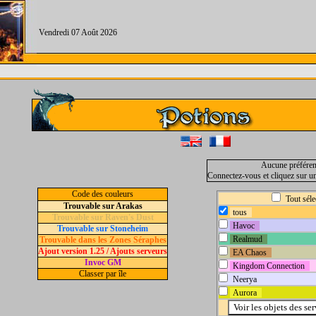
Vendredi 07 Août 2026
Aucune préféren
Connectez-vous et cliquez sur u
Code des couleurs
Tout séle
Trouvable sur Arakas
tous
Trouvable sur Raven's Dust
Havoc
Trouvable sur Stoneheim
Realmud
Trouvable dans les Zones Séraphes
Ajout version 1.25 / Ajouts serveurs
EA Chaos
Invoc GM
Kingdom Connection
Classer par île
Neerya
Aurora