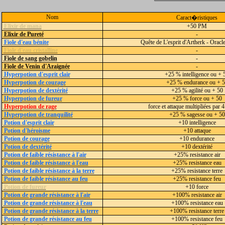
Nom
Caract�ristiques
Elixir de mana
+50 PM
Elixir de Pureté
-
Fiole d'eau bénite
Quête de L'esprit d'Artherk - Oracl
Fiole d'eau cristalline
-
Fiole de sang gobelin
-
Fiole de Venin d'Araignée
-
Hyperpotion d'esprit clair
+25 % intelligence ou + 
Hyperpotion de courage
+25 % endurance ou + 
Hyperpotion de dextérité
+25 % agilité ou + 50
Hyperpotion de fureur
+25 % force ou + 50
Hyperpotion de rage
force et attaque multipliées par 
Hyperpotion de tranquilité
+25 % sagesse ou + 50
Potion d'esprit clair
+10 intelligence
Potion d'héroisme
+10 attaque
Potion de courage
+10 endurance
Potion de dextérité
+10 dextérité
Potion de faible résistance à l'air
+25% resistance air
Potion de faible résistance à l'eau
+25% resistance eau
Potion de faible résistance à la terre
+25% resistance terre
Potion de faible résistance au feu
+25% resistance feu
Potion de fureur
+10 force
Potion de grande résistance à l'air
+100% resistance air
Potion de grande résistance à l'eau
+100% resistance eau
Potion de grande résistance à la terre
+100% resistance terre
Potion de grande résistance au feu
+100% resistance feu