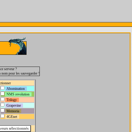
ce serveur ?
n nom pour les sauvegarder !
ctionner
Abomination
NMS revolution
Trilogy
Grapevine
Memoria
4GEnet