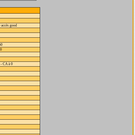
e accès good
50
50
4 - CA à 0