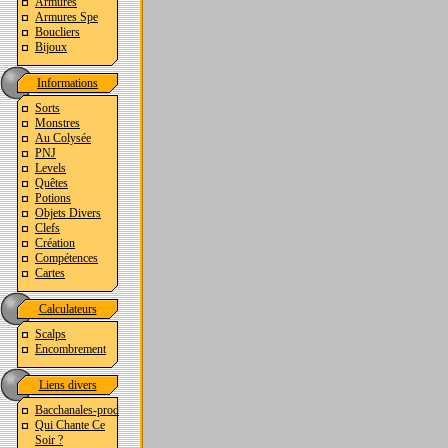
Armures
Armures Spe
Boucliers
Bijoux
Informations
Sorts
Monstres
Au Colysée
PNJ
Levels
Quêtes
Potions
Objets Divers
Clefs
Création
Compétences
Cartes
Calculateurs
Scalps
Encombrement
Liens divers
Bacchanales-prod
Qui Chante Ce
Soir ?