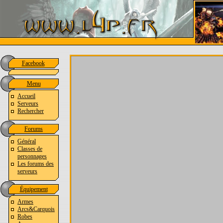
Facebook
Menu
Accueil
Serveurs
Rechercher
Forums
Général
Classes de
personnages
Les forums des
serveurs
Équipement
Armes
Arcs&Carquois
Robes