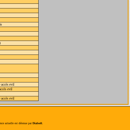
is
)
 accès evil
ccès evil
 accès evil
ence actuelle est détenue par
Dialsoft
.