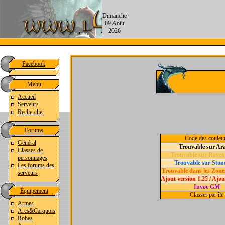
Dimanche
09 Août
2026
Facebook
Menu
Accueil
Serveurs
Rechercher
Forums
Code des couleu
Général
Trouvable sur Ar
Classes de
Trouvable sur Raven
personnages
Trouvable sur Ston
Les forums des
Trouvable dans les Zone
serveurs
Ajout version 1.25 / Ajou
Invoc GM
Équipement
Classer par île
Armes
Arcs&Carquois
Robes