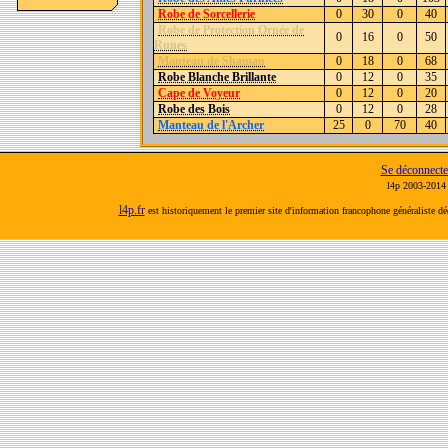
Robe de Sorcellerie
0
30
0
40
Robe de Protection Ornée de
0
16
0
50
Runes
Manteau de Shaman
0
18
0
68
Robe Blanche Brillante
0
12
0
35
Cape de Voyeur
0
12
0
20
Robe des Bois
0
12
0
28
Manteau de l'Archer
25
0
70
40
Se déconnecte
l4p 2003-2014 
l4p.fr
est historiquement le premier site d'information francophone généraliste d