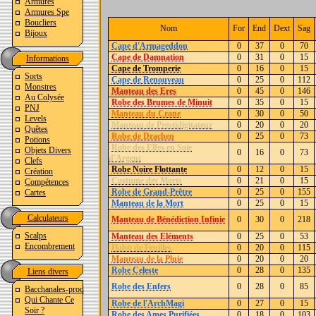
Armures
Armures Spe
Boucliers
Nom
For
End
Dext
Sag
Bijoux
Cape d'Armageddon
0
37
0
70
Cape de Damnation
0
31
0
15
Informations
Cape de Tromperie
0
16
0
15
Sorts
Cape de Renouveau
0
25
0
112
Monstres
Manteau des Eres
0
45
0
146
Au Colysée
Robe des Brumes de Minuit
0
35
0
15
PNJ
Manteau du Crane
0
30
0
50
Levels
Manteau de Prestidigitateur
0
20
0
20
Quêtes
Robe de Drachen
0
25
0
73
Potions
Robe des Elfes en Soie
Objets Divers
0
16
0
73
d'Argent
Clefs
Robe Noire Flottante
0
12
0
15
Création
Costume des Morts
0
21
0
15
Compétences
Robe de Grand-Prêtre
0
25
0
155
Cartes
Manteau de la Mort
0
25
0
15
Calculateurs
Manteau de Bénédiction Infinie
0
30
0
218
Scalps
Manteau des Eléments
0
25
0
53
Encombrement
Habit de Feuilles
0
20
0
115
Manteau de la Pluie
0
20
0
20
Robe Celeste
0
28
0
135
Liens divers
Robe des Enfers
0
28
0
85
Bacchanales-prod
Qui Chante Ce
Robe de l'ArchMagi
0
27
0
15
Soir ?
Robe des Ames Purifiées
0
18
0
103